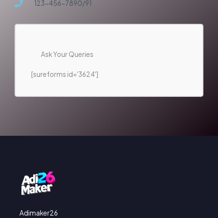
123-456-7890/91
Ask Your Queries
[sureforms id='3624']
Adimaker26