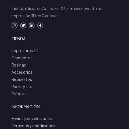
Tienda oficial de Adimaker 26, el mayor evento de
impresión 3D en Canarias.
I
T
L
F
n
w
i
a
s
i
n
c
t
t
k
e
TIENDA
a
t
e
b
g
e
d
o
r
r
i
o
a
n
k
Impresoras 3D
m
Filamentos
Resinas
Accesorios
Repuestos
Packs y kits
Ofertas
INFORMACIÓN
Envíos y devoluciones
Términos y condiciones